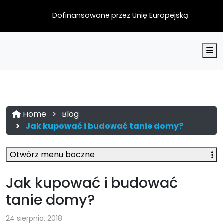
Dofinansowane przez Unię Europejską
M
Home
Blog
Jak kupować i budować tanie domy?
Otwórz menu boczne
Jak kupować i budować
tanie domy?
24 sierpnia, 2018