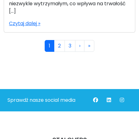
niezwykle wytrzymałym, co wpływa na trwałość
[…]
Czytaj dalej »
Nawigacja po stronie
Bieżąca strona
Strona
Strona
1
2
3
›
»
Sprawdź nasze social media