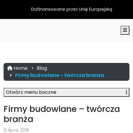
Dofinansowane przez Unię Europejską
M
Home
Blog
Firmy budowlane – twórcza branża
Otwórz menu boczne
Firmy budowlane – twórcza
branża
13 lipca, 2018