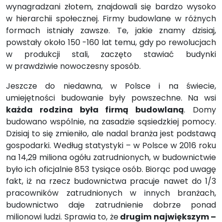
wynagradzani złotem, znajdowali się bardzo wysoko
w hierarchii społecznej. Firmy budowlane w różnych
formach istniały zawsze. Te, jakie znamy dzisiaj,
powstały około 150 -160 lat temu, gdy po rewolucjach
w produkcji stali, zaczęto stawiać budynki
w prawdziwie nowoczesny sposób.
Jeszcze do niedawna, w Polsce i na świecie,
umiejętności budowanie były powszechne. Na wsi
każda rodzina była firmą budowlaną
. Domy
budowano wspólnie, na zasadzie sąsiedzkiej pomocy.
Dzisiaj to się zmieniło, ale nadal branża jest podstawą
gospodarki. Według statystyki – w Polsce w 2016 roku
na 14,29 miliona ogółu zatrudnionych, w budownictwie
było ich oficjalnie 853 tysiące osób. Biorąc pod uwagę
fakt, iż na rzecz budownictwa pracuje nawet do 1/3
pracowników zatrudnionych w innych branżach,
budownictwo daje zatrudnienie dobrze ponad
milionowi ludzi. Sprawia to, że
drugim największym –