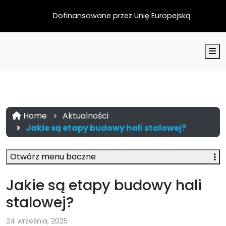
Dofinansowane przez Unię Europejską
M
Home
Aktualności
Jakie są etapy budowy hali stalowej?
Otwórz menu boczne
Jakie są etapy budowy hali
stalowej?
24 września, 2025