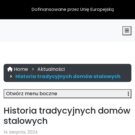
Dofinansowane przez Unię Europejską
M
Home
Aktualności
Historia tradycyjnych domów stalowych
Otwórz menu boczne
Historia tradycyjnych domów
stalowych
14 sierpnia, 2024