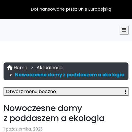
Dofinansowane przez Unię Europejską
M
Home
Aktualności
Nowoczesne domy z poddaszem a ekologia
Otwórz menu boczne
Nowoczesne domy
z poddaszem a ekologia
1 października, 2025