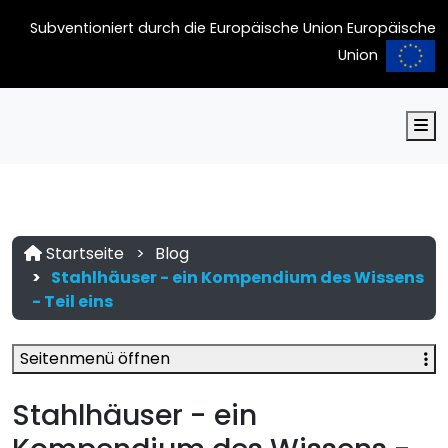
Subventioniert durch die Europäische Union Europäische
Union
M
Startseite
Blog
Stahlhäuser - ein Kompendium des Wissens
- Teil eins
Seitenmenü öffnen
Stahlhäuser - ein