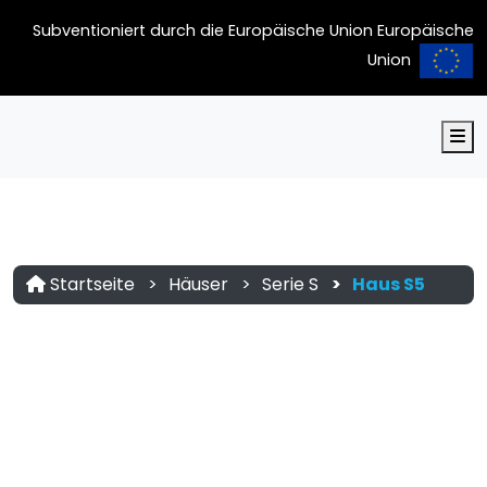
Subventioniert durch die Europäische Union Europäische
Union
M
Startseite
Häuser
Serie S
Haus S5