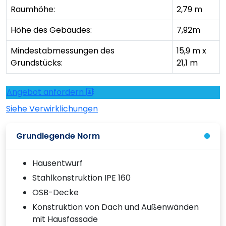
Raumhöhe:
2,79 m
Höhe des Gebäudes:
7,92m
Mindestabmessungen des
15,9 m x
Grundstücks:
21,1 m
Angebot anfordern
Siehe Verwirklichungen
Grundlegende Norm
Hausentwurf
Stahlkonstruktion IPE 160
OSB-Decke
Konstruktion von Dach und Außenwänden
mit Hausfassade