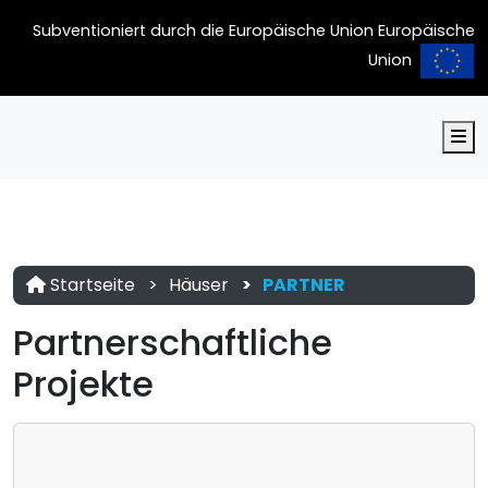
Subventioniert durch die Europäische Union Europäische
Union
M
Startseite
Häuser
PARTNER
Partnerschaftliche
Projekte